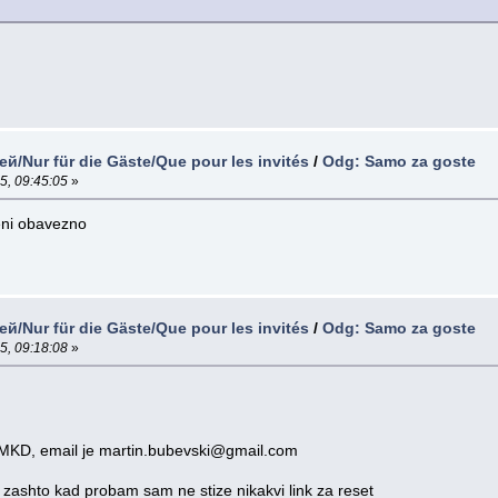
й/Nur für die Gäste/Que pour les invités
/
Odg: Samo za goste
5, 09:45:05
»
eni obavezno
й/Nur für die Gäste/Que pour les invités
/
Odg: Samo za goste
5, 09:18:08
»
n MKD, email je martin.bubevski@gmail.com
zashto kad probam sam ne stize nikakvi link za reset