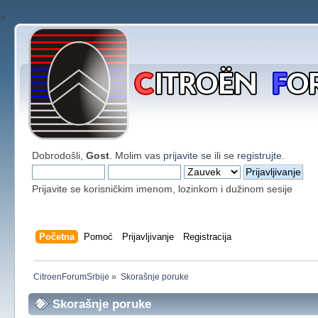
+
Dobrodošli,
Gost
. Molim vas
prijavite se
ili se
registrujte
.
Prijavite se korisničkim imenom, lozinkom i dužinom sesije
Početna
Pomoć
Prijavljivanje
Registracija
CitroenForumSrbije
»
Skorašnje poruke
Skorašnje poruke