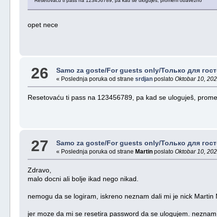
Resetovaću ti pass na 123456789, pa kad se uloguješ, promeni obavezno
opet nece
26
Samo za goste/For guests only/Только для госте
« Poslednja poruka od strane
srdjan
poslato
Oktobar 10, 202
Resetovaću ti pass na 123456789, pa kad se uloguješ, prom
27
Samo za goste/For guests only/Только для госте
« Poslednja poruka od strane
Martin
poslato
Oktobar 10, 202
Zdravo,
malo docni ali bolje ikad nego nikad.
nemogu da se logiram, iskreno neznam dali mi je nick Marti
jer moze da mi se resetira password da se ulogujem. neznam 