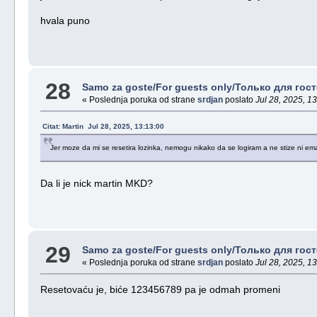
hvala puno
28
Samo za goste/For guests only/Только для госте
« Poslednja poruka od strane
srdjan
poslato
Jul 28, 2025, 13
Citat: Martin Jul 28, 2025, 13:13:00
Jer moze da mi se resetira lozinka, nemogu nikako da se logiram a ne stize ni ema
Da li je nick martin MKD?
29
Samo za goste/For guests only/Только для госте
« Poslednja poruka od strane
srdjan
poslato
Jul 28, 2025, 13
Resetovaću je, biće 123456789 pa je odmah promeni