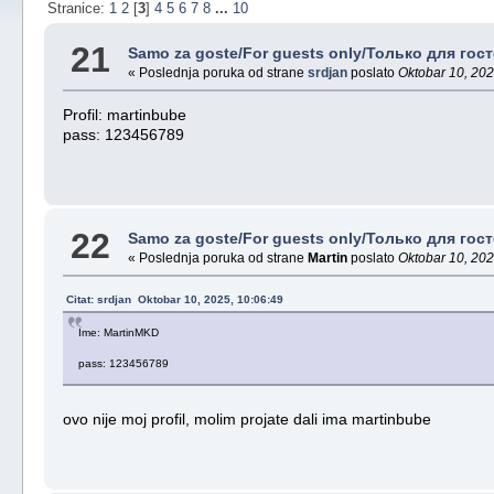
Stranice:
1
2
[
3
]
4
5
6
7
8
...
10
21
Samo za goste/For guests only/Только для госте
« Poslednja poruka od strane
srdjan
poslato
Oktobar 10, 202
Profil: martinbube
pass: 123456789
22
Samo za goste/For guests only/Только для госте
« Poslednja poruka od strane
Martin
poslato
Oktobar 10, 202
Citat: srdjan Oktobar 10, 2025, 10:06:49
Ime: MartinMKD
pass: 123456789
ovo nije moj profil, molim projate dali ima martinbube