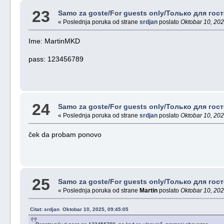
23
Samo za goste/For guests only/Только для госте
« Poslednja poruka od strane
srdjan
poslato
Oktobar 10, 202
Ime: MartinMKD
pass: 123456789
24
Samo za goste/For guests only/Только для госте
« Poslednja poruka od strane
srdjan
poslato
Oktobar 10, 202
ček da probam ponovo
25
Samo za goste/For guests only/Только для госте
« Poslednja poruka od strane
Martin
poslato
Oktobar 10, 202
Citat: srdjan Oktobar 10, 2025, 09:45:05