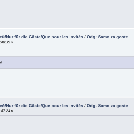
й/Nur für die Gäste/Que pour les invités
/
Odg: Samo za goste
:48:35
»
il
й/Nur für die Gäste/Que pour les invités
/
Odg: Samo za goste
:47:24
»