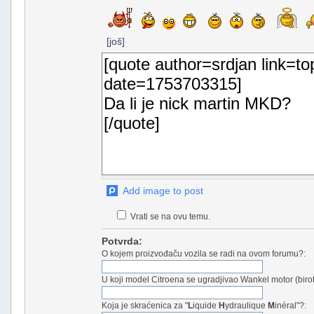
[još]
Add image to post
Vrati se na ovu temu.
Potvrda:
O kojem proizvođaču vozila se radi na ovom forumu?:
U koji model Citroena se ugradjivao Wankel motor (birot
Koja je skraćenica za "
L
iquide
H
ydraulique
M
inéral"?: