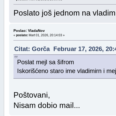
Poslato još jednom na vladi
Poslao: VladaNov
«
poslato:
Mart 01, 2026, 20:14:03 »
Citat: Gorča Februar 17, 2026, 20:
Poslat mejl sa šifrom
Iskorišćeno staro ime vladimirn i m
Poštovani,
Nisam dobio mail...