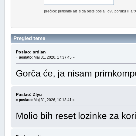
prečice: pritisnite alt+s da biste poslali ovu poruku ili al
Pregled teme
Poslao: srdjan
«
poslato:
Maj 31, 2026, 17:37:45 »
Gorča će, ja nisam primkomp
Poslao: Zlyu
«
poslato:
Maj 31, 2026, 10:18:41 »
Molio bih reset lozinke za kor