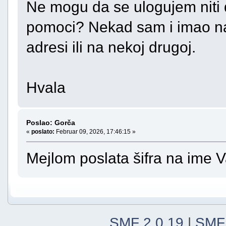
Ne mogu da se ulogujem niti d
pomoci? Nekad sam i imao nal
adresi ili na nekoj drugoj.
Hvala
Poslao: Gorča
«
poslato:
Februar 09, 2026, 17:46:15 »
Mejlom poslata šifra na ime V
SMF 2.0.19
|
SMF