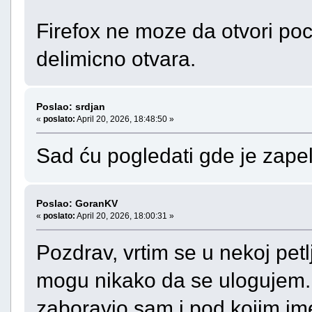
Firefox ne moze da otvori po
delimicno otvara.
Poslao: srdjan
«
poslato:
April 20, 2026, 18:48:50 »
Sad ću pogledati gde je zape
Poslao: GoranKV
«
poslato:
April 20, 2026, 18:00:31 »
Pozdrav, vrtim se u nekoj petl
mogu nikako da se ulogujem.
zaboravio sam i pod kojim im