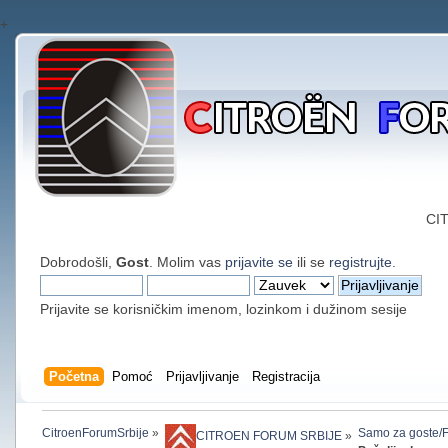
+
CI
Dobrodošli,
Gost
. Molim vas
prijavite se
ili se
registrujte
.
Prijavite se korisničkim imenom, lozinkom i dužinom sesije
Početna
Pomoć
Prijavljivanje
Registracija
CitroenForumSrbije
»
Samo za goste/Fo
CITROEN FORUM SRBIJE
»