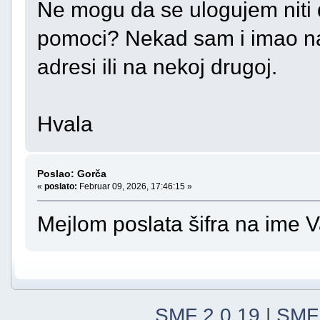
Ne mogu da se ulogujem niti d
pomoci? Nekad sam i imao nal
adresi ili na nekoj drugoj.
Hvala
Poslao: Gorča
«
poslato:
Februar 09, 2026, 17:46:15 »
Mejlom poslata šifra na ime V
SMF 2.0.19
|
SMF