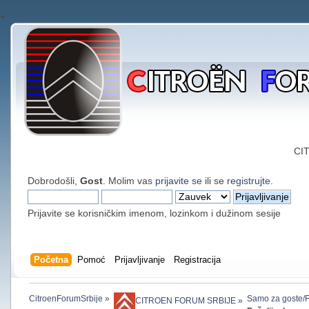
+
CI
Dobrodošli,
Gost
. Molim vas
prijavite se
ili se
registrujte
.
Prijavite se korisničkim imenom, lozinkom i dužinom sesije
Početna
Pomoć
Prijavljivanje
Registracija
CitroenForumSrbije
»
Samo za goste/Fo
CITROEN FORUM SRBIJE
»