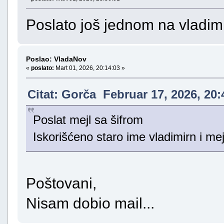
Poslato još jednom na vladi
Poslao: VladaNov
«
poslato:
Mart 01, 2026, 20:14:03 »
Citat: Gorča Februar 17, 2026, 20:
Poslat mejl sa šifrom
Iskorišćeno staro ime vladimirn i m
Poštovani,
Nisam dobio mail...