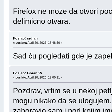
Firefox ne moze da otvori po
delimicno otvara.
Poslao: srdjan
«
poslato:
April 20, 2026, 18:48:50 »
Sad ću pogledati gde je zape
Poslao: GoranKV
«
poslato:
April 20, 2026, 18:00:31 »
Pozdrav, vrtim se u nekoj petl
mogu nikako da se ulogujem.
zaboravio sam i pod kojim im