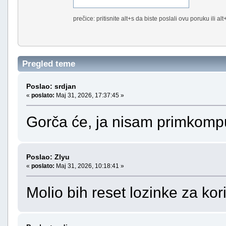
prečice: pritisnite alt+s da biste poslali ovu poruku ili al
Pregled teme
Poslao: srdjan
«
poslato:
Maj 31, 2026, 17:37:45 »
Gorča će, ja nisam primkomp
Poslao: Zlyu
«
poslato:
Maj 31, 2026, 10:18:41 »
Molio bih reset lozinke za kor