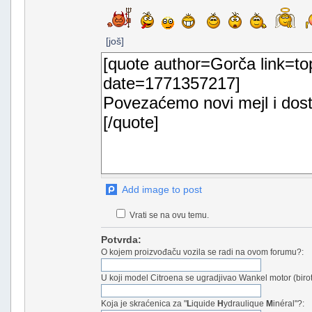
[još]
Add image to post
Vrati se na ovu temu.
Potvrda:
O kojem proizvođaču vozila se radi na ovom forumu?:
U koji model Citroena se ugradjivao Wankel motor (birot
Koja je skraćenica za "
L
iquide
H
ydraulique
M
inéral"?: